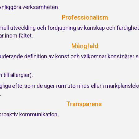
synliggöra verksamheten
Professionalism
nell utveckling och fördjupning av kunskap och färdighete
r inom fältet.
Mångfald
luderande definition av konst och välkomnar konstnärer so
ill allergier).
gliga eftersom de äger rum utomhus eller i markplanslokale
.
Transparens
h proaktiv kommunikation.