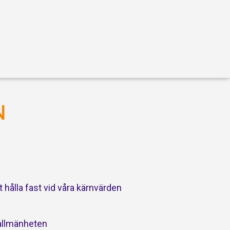
N
 hålla fast vid våra kärnvärden
 allmänheten